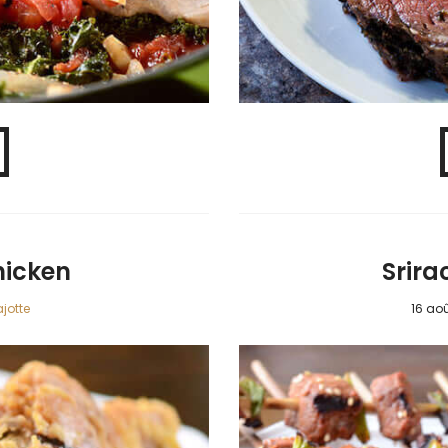
hicken
Srira
jotte
16 aoû