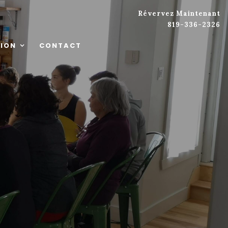
Révervez Maintenant
819-336-2326
ION
CONTACT