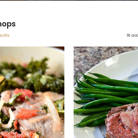
hops
jotte
16 aoû