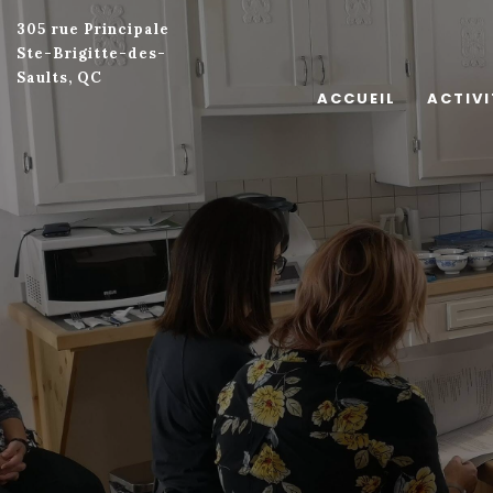
305 rue Principale
Ste-Brigitte-des-
Saults, QC
ACCUEIL
ACTIVI