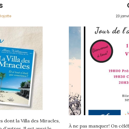
s
Rajotte
23 janv
s dont la Villa des Miracles,
À ne pas manquer! On céléb
 d’autres. Il est aussi le