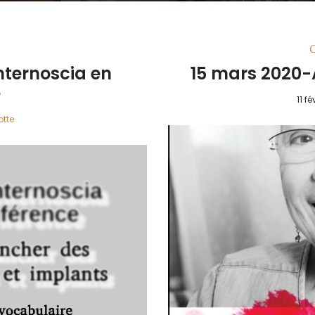
nternoscia en
15 mars 2020-A
e
11 f
otte