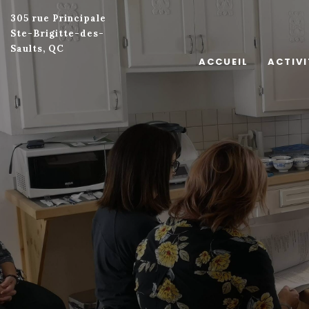
305 rue Principale
Ste-Brigitte-des-
Saults, QC
ACCUEIL
ACTIVI