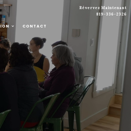
Révervez Maintenant
819-336-2326
ION
CONTACT