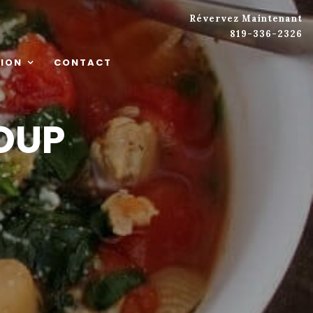
Révervez Maintenant
819-336-2326
ION
CONTACT
OUP