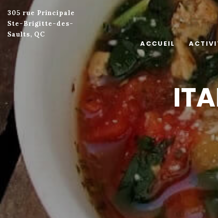
305 rue Principale
Ste-Brigitte-des-
Saults, QC
ACCUEIL
ACTIVI
IT